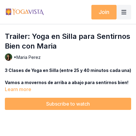
Join
Trailer: Yoga en Silla para Sentirnos
Bien con Maria
*Maria Perez
3 Clases de Yoga en Silla (entre 25 y 40 minutos cada una)
Vamos a movernos de arriba a abajo para sentirnos bien!
Learn more
No es bueno estar sentados o inactivos por mucho tiempo.
Nuestros músculos se acostumbran a no moverse. Tenemos
Subscribe to watch
que romper esa rutina y hacer movimientos que normalmente
no hacemos. Disfruten de estas clases varios días en la
semana para sentirse bien. Sonrían y muévanse con Maria!
Para mas información:
https://yogavista.tv/bundle/yoga-en-
silla-para-sentirnos-bien/